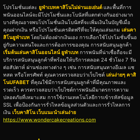
โปรโมชั่นแต่ละ
ยูฟ่าเบทคาสิโนไม่ผ่านเอเย่นต์
และพื้นที่การ
พนันออนไลน์จะมีโปรโมชั่นและโบนัสที่แตกต่างกันอย่างมาก
บางทีคุณอาจพบโปรโมชั่นเงินโบนัสที่จะเพิ่มเงินในบัญชีเมื่อ
คุณฝากเงิน หรือโปรโมชั่นเครดิตฟรีที่จะให้คุณเล่นเกม
เล่นคา
สิโนยูฟ่าเบท
โดยไม่ต้องฝากเงินเอง การเลือกใช้โปรโมชั่นขึ้นอ
ยู่กับความสนใจและการต้องการของคุณ การสนับสนุนลูกค้า
เริ่มต้นเล่นคาสิโนออนไลน์ ยูฟ่าเบท
การพนันที่น่าเชื่อถือจะมี
บริการสนับสนุนลูกค้าที่พร้อมให้บริการตลอด 24 ชั่วโมง 7 วัน
ต่อสัปดาห์ ผ่านช่องทางต่าง ๆ เช่น การสนับสนุนทางอีเมล แช
ทสด หรือโทรศัพท์ คุณควรตรวจสอบว่าเว็บไซต์
เล่นง่ายๆ คาสิ
โนUFABET
ที่คุณใช้มีการสนับสนุนลูกค้าที่มีคุณภาพและ
รวดเร็ว ควรตรวจสอบว่าเว็บไซต์การพนันมีมาตรการความ
ปลอดภัยที่เหมาะสม การใช้งานเทคโนโลยีการเข้ารหัสข้อมูล
SSL เพื่อป้องกันการรั่วไหลข้อมูลส่วนตัวและการรั่วไหลการ
เงิน
เว็บคาสิโน เว็บแนะนำเล่นง่าย
https://www.wondercakecreations.com