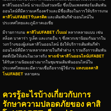
คาสิโนออนไลน์ น่าจะเป็นส่วนหนึ่ง ซึ่งเป็นแพลตฟอร์มเดิมพัน
ออนไลน์ที่มีความเครื่องครัวและมีชื่อเสียงในการให้บริการเกม
คาสิโนUFABETรับเครดิต
และเดิมพันกีฬาออนไลน์ใน
ประเทศไทยและภูมิภาคเอเชีย
มีรายการเกม
คาสิโนUFABET เว็บแม่
หลากหลายแบบ เช่น
สล็อต บาคาร่า รูเล็ต และเกมอื่น ๆ ซึ่งพวกเขานิยมกันมากใน
วงกว้างของผู้เล่นคาสิโนออนไลน์ ยังให้บริการเดิมพันกีฬา
ออนไลน์ที่มีความหลากหลายในกีฬาต่าง ๆ รวมถึงการเดิมพัน
สดที่เปิดให้เล่นในเวลาจริง
ทางเข้าคาสิโนออนไลน์UFABET
ได้รับความนิยมอย่างมากในชุมชนเดิมพันออนไลน์ใน
ประเทศไทยและมีความเชื่อถือจากผู้ใช้งาน
แทงบอลคาสิ
โนUFABET
หลายคน
ควรรู้อะไรบ้างเกี่ยวกับการ
รักษาความปลอดภัยของ
คาสิ