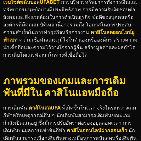
เว็บไซต์พนันบอลUFABET
การบริหารทรัพยากรทั้งการเงินและ
ทรัพยากรมนุษย์อย่างมีประสิทธิภาพ การมีความรับผิดชอบต่อ
สังคมและสิ่งแวดล้อมในการดำเนินธุรกิจ ข้อดีของบุคคลหรือ
องค์กรที่มีคุณสมบัติเหล่านี้อาจรวมถึง โอกาสในการประสบ
ความสำเร็จในการทำธุรกิจหรือการงาน
คาสิโนสดออนไลน์ยู
ฟ่าเบท
ความเชื่อมั่นและภูมิใจในตัวเองหรือองค์กร สร้างความ
น่าเชื่อถือและความไว้วางใจจากผู้อื่น สร้างมูลค่าและผลกำไร
การเติบโตและพัฒนาในทางที่เชื่อถือได้
ภาพรวมของเกมและการเดิม
พันที่มีใน คาสิโนแอพมือถือ
การเดิมพัน
คาสิโนสดUFA
ที่เกิดขึ้นในเวลาจริงในระหว่างเกม
กีฬาหรือเหตุการณ์อื่น ๆ นักเดิมพันสามารถเดิมพันขณะเกม
กำลังเปิดเล่นอยู่ ซึ่งมีการปรับอัตราต่อรองอยู่ตลอดเวลา การ
เดิมพันบนผลการแข่งขันกีฬา
คาสิโนออนไลน์ฝากถอนเร็ว
นัก
เดิมพันสามารถเลือกเดิมพันทางเหมือนการพนันสดหรือเดิมพัน