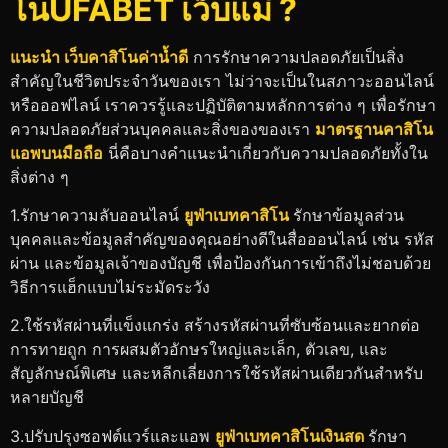
โนUFABET เว็บแม่
?
แนะนำ เว็บคาสิโนค่าน้ำดี
การรักษาความปลอดภัยเป็นสิ่ง
สำคัญในชีวิตประจำวันของเรา ไม่ว่าจะเป็นในสภาวะออนไลน์
หรือออฟไลน์ เราควรรู้และปฏิบัติตามหลักการต่าง ๆ เพื่อรักษา
ความปลอดภัยส่วนบุคคลและสิ่งของของเรา
มาตรฐานคาสิโน
แอพบนมือถือ
นี่คือบางคำแนะนำเกี่ยวกับความปลอดภัยทั้งใน
สิ่งต่าง ๆ
1.รักษาความลับออนไลน์
ยูฟ่าเบทคาสิโน
รักษาข้อมูลส่วน
บุคคลและข้อมูลสำคัญของคุณอย่างดีในสื่อออนไลน์ เช่น รหัส
ผ่าน และข้อมูลเจ้าของบัญชี เพื่อป้องกันการเข้าถึงไม่ชอบด้วย
วิธีการแฮ็กแบบไม่ระมัดระวัง
2.ใช้รหัสผ่านที่แข็งแกร่ง สร้างรหัสผ่านที่ซับซ้อนและยากต่อ
การทายถูก การผสมตัวอักษรใหญ่และเล็ก, ตัวเลข, และ
สัญลักษณ์พิเศษ และหลีกเลี่ยงการใช้รหัสผ่านเดียวกันสำหรับ
หลายบัญชี
3.ปรับปรุงซอฟต์แวร์และแอพ
ยูฟ่าเบทคาสิโนเงินสด
รักษา